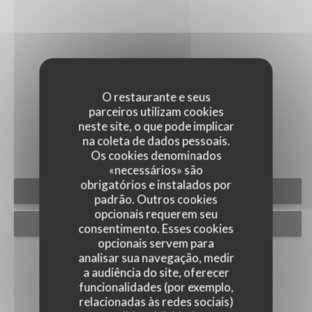
O restaurante e seus
EVENTOS
parceiros utilizam cookies
neste site, o que pode implicar
na coleta de dados pessoais.
Os cookies denominados
«necessários» são
obrigatórios e instalados por
RESERVAR UMA MESA
padrão. Outros cookies
opcionais requerem seu
CLIQUE E RECOLHA
consentimento. Esses cookies
opcionais servem para
analisar sua navegação, medir
a audiência do site, oferecer
funcionalidades (por exemplo,
relacionadas às redes sociais)