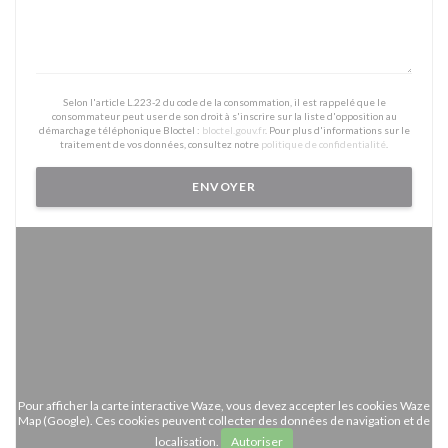
Selon l'article L.223-2 du code de la consommation, il est rappelé que le
consommateur peut user de son droit à s'inscrire sur la liste d'opposition au
démarchage téléphonique Bloctel :
bloctel.gouv.fr
. Pour plus d'informations sur le
traitement de vos données, consultez notre
politique de confidentialité
.
Pour afficher la carte interactive Waze, vous devez accepter les cookies Waze
Map (Google). Ces cookies peuvent collecter des données de navigation et de
localisation.
Autoriser